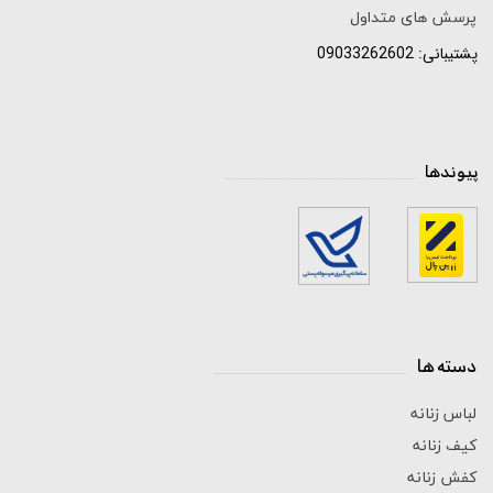
پرسش های متداول
پشتیبانی: 09033262602
پیوندها
_____________________________
دسته ها
_____________________________
لباس زنانه
کیف زنانه
کفش زنانه