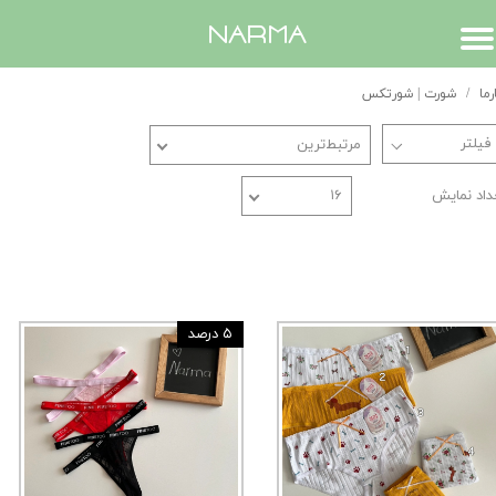
​narma
رما
شورت | شورتکس
مرتبط‌ترین
داد نمایش
۱۶
۵ درصد