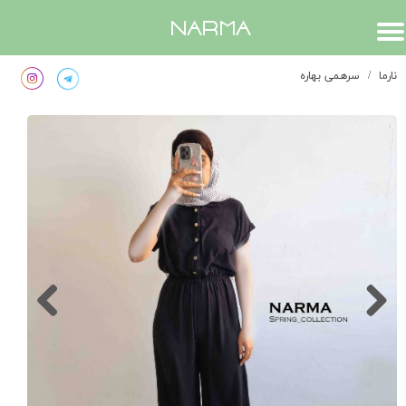
​narma
نارما
سرهمی بهاره