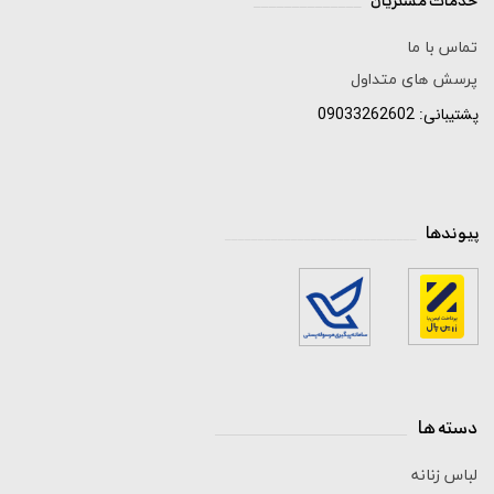
خدمات مشتریان
______________
تماس با ما
پرسش های متداول
پشتیبانی: 09033262602
پیوندها
_____________________________
دسته ها
_____________________________
لباس زنانه