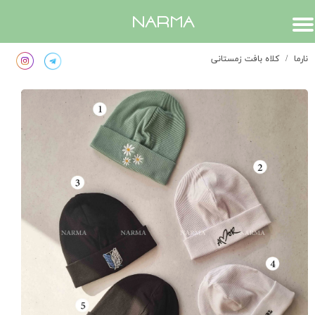
​narma
نارما
کلاه بافت زمستانی