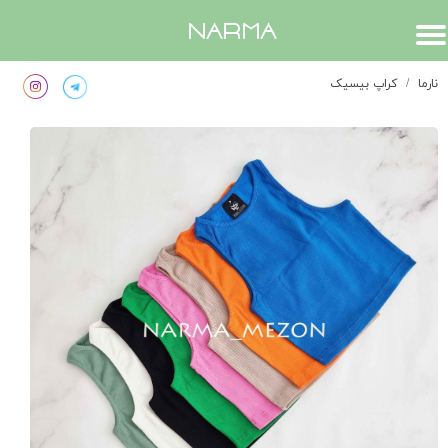
​narma
نارما
کراپ بیسیک