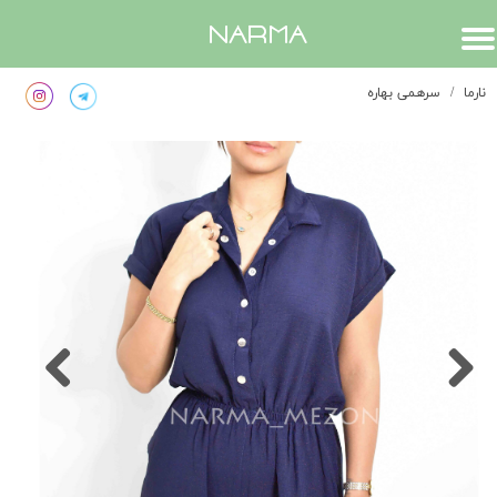
​narma
نارما
سرهمی بهاره