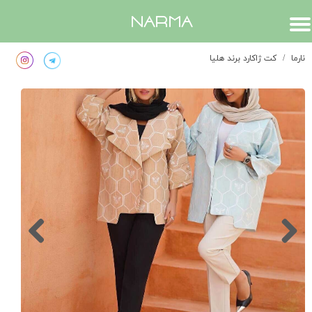
​narma
نارما
کت ژاکارد برند هلیا