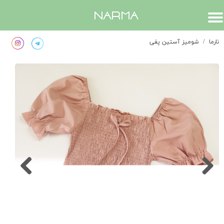
​narma
نارما
شومیز آستین پفی