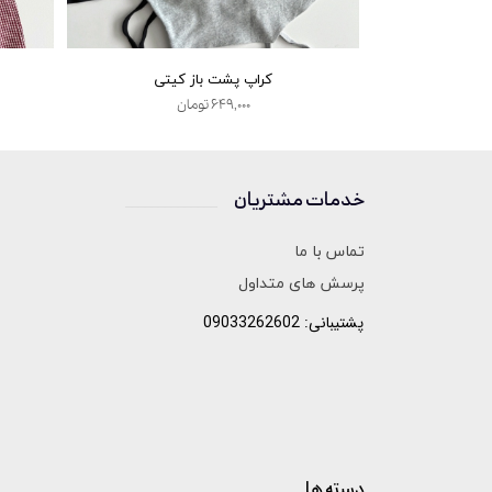
ونه
کراپ پشت باز کیتی
۶۴۹,۰۰۰ تومان
خدمات مشتریان
______________
تماس با ما
پرسش های متداول
پشتیبانی: 09033262602
دسته ها
______________________