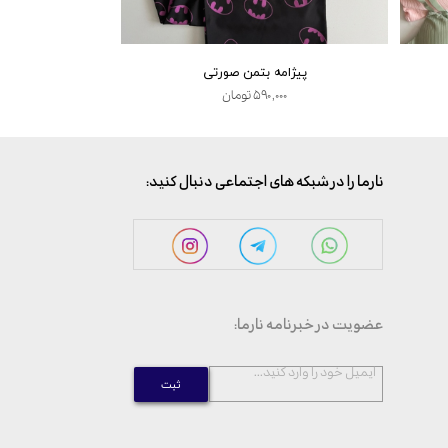
پیژامه بتمن صورتی
کراپ فانتزی t
۵۹۰,۰۰۰ تومان
,۰۰۰
:نارما را در شبکه های اجتماعی دنبال کنید
:عضویت در خبرنامه نارما
...ایمیل خود را وارد کنید
ثبت