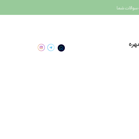
سوالات شما
هره