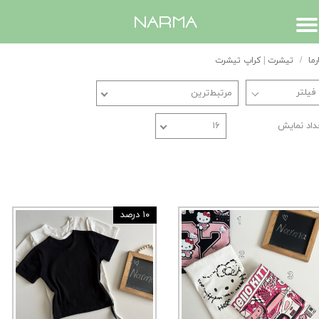
​narma
رما
تیشرت | کراپ تیشرت
مرتبط‌ترین
داد نمایش
۱۶
۱۰ درصد