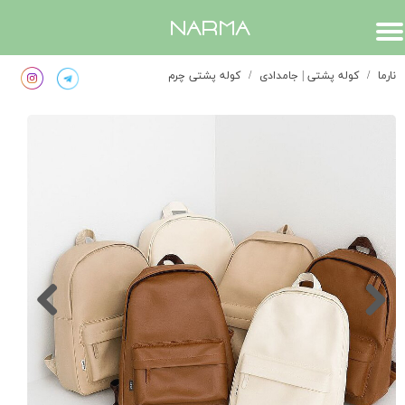
​narma
نارما
کوله پشتی | جامدادی
کوله پشتی چرم