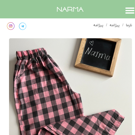
​narma
نارما
پیژامه
پیژامه