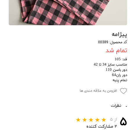
پیژامه
کد محصول: 00389
تمام شد
قد: 105
مناسب سایز 34 تا 42
دور باسن 110
دور ران64
تمام پنبه
افزودن به علاقه مندی ها
نظرات
۵
از ۵
۲ مشارکت کننده