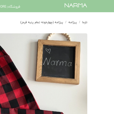
​narma
فروشگاه | STORE
نارما
پیژامه
پیژامه (چهارخونه تمام پنبه قرمز)