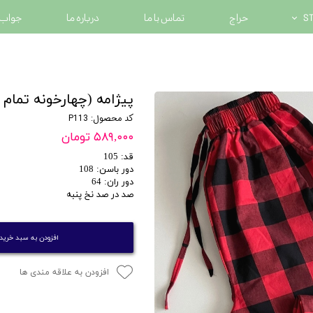
حراج
تماس با ما
درباره ما
جواب 
پیژامه (چهارخونه تمام پ
کد محصول: P113
۵۸۹,۰۰۰ تومان
قد: 105
دور باسن: 108
دور ران: 64
صد در صد نخ پنبه
افزودن به سبد خرید
افزودن به علاقه مندی ها