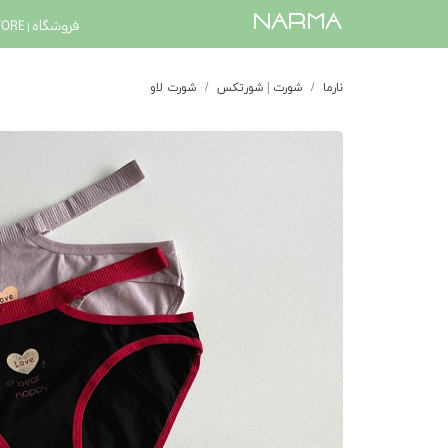
​narma
فروشگاه | STORE
نارما
شورت | شورتکس
شورت لاو