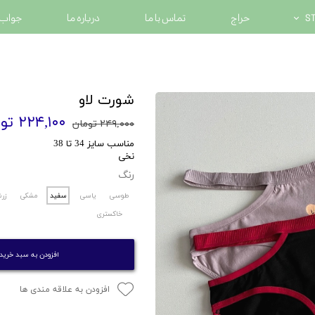
حراج
تماس با ما
درباره ما
جواب 
شورت لاو
۲۲۴,۱۰۰ تومان
۲۴۹,۰۰۰ تومان
مناسب سایز 34 تا 38
نخی
رنگ
طوسی
یاسی
سفید
مشکی
زر
خاکستری
افزودن به سبد خرید
افزودن به علاقه مندی ها