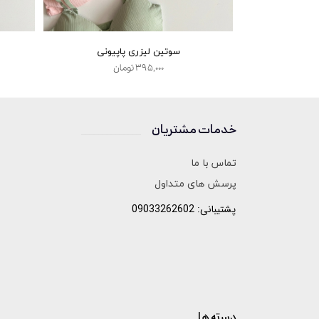
 السا
سوتین لیزری پاپیونی
۳۹۵,۰۰۰ تومان
خدمات مشتریان
______________
تماس با ما
پرسش های متداول
پشتیبانی: 09033262602
دسته ها
______________________