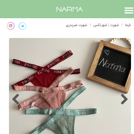
​narma
نارما
شورت | شورتکس
شورت ضربدری