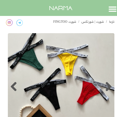
​narma
نارما
شورت | شورتکس
شورت FINGTOO