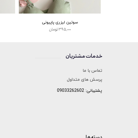
 السا
سوتین لیزری پاپیونی
۳۹۵,۰۰۰ تومان
خدمات مشتریان
______________
تماس با ما
پرسش های متداول
پشتیبانی: 09033262602
دسته ها
______________________