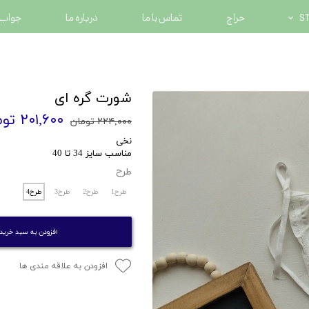
حراج
تماس با ما
درباره ما
جواب 
شورت گره ای
۲۰۱,۶۰۰ تومان
۲۲۴,۰۰۰ تومان
نخی
مناسب سایز 34 تا 40
طرح
طرح1
طرح2
طرح3
طرح4
افزودن به سبد خرید
افزودن به علاقه مندی ها