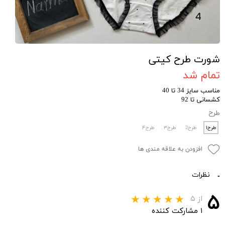
شورت طرح کیتی
تمام شد
مناسب سایز 34 تا 40
کشسانی تا 92
طرح
طرح۱
طرح2
طرح۳
طرح۴
افزودن به علاقه مندی ها
نظرات
۵
از ۵
۱ مشارکت کننده