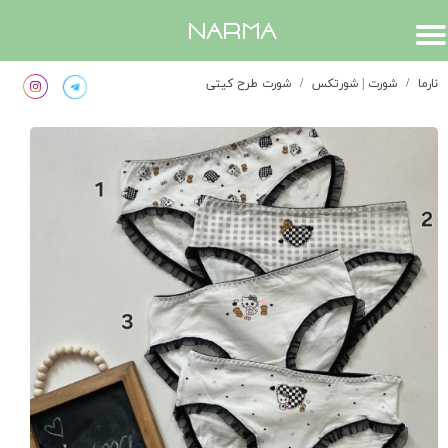
​narma
نارما
شورت | شورتکس
شورت طرح کیتی