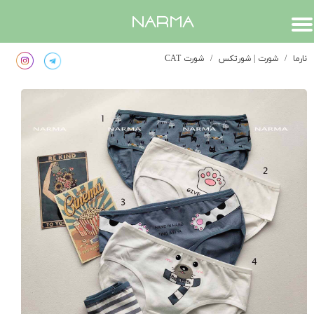
​narma
نارما
شورت | شورتکس
شورت CAT