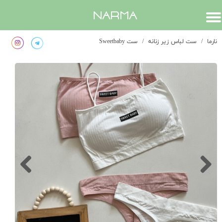
​narma
نارما
ست لباس زیر زنانه
ست Sweetbaby