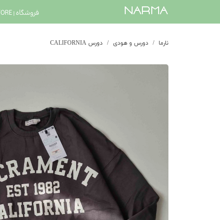
​narma
فروشگاه | STORE
نارما
دورس و هودی
دورس CALIFORNIA