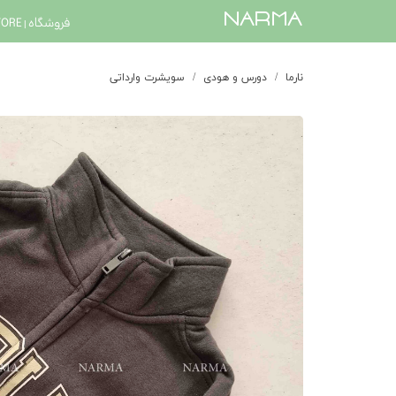
​narma
فروشگاه | STORE
نارما
دورس و هودی
سویشرت وارداتی