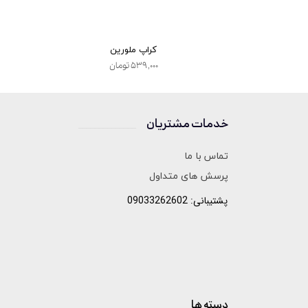
غل گت
کراپ ملورین
۵۳۹,۰۰۰ تومان
خدمات مشتریان
______________
تماس با ما
پرسش های متداول
پشتیبانی: 09033262602
دسته ها
______________________