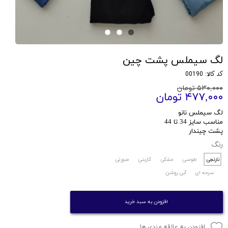
لگ سیملس پشت چین
کد کالا: 00190
۵۳۰,۰۰۰ تومان
۴۷۷,۰۰۰ تومان
لگ سیملس نانو
مناسب سایز 34 تا 44
پشت چیندار
رنگ
نارنجی
طوسی
مشکی
کاربنی
صورتی
سرمه ای
آبی روشن
افزودن به سبد خرید
افزودن به علاقه مندی ها