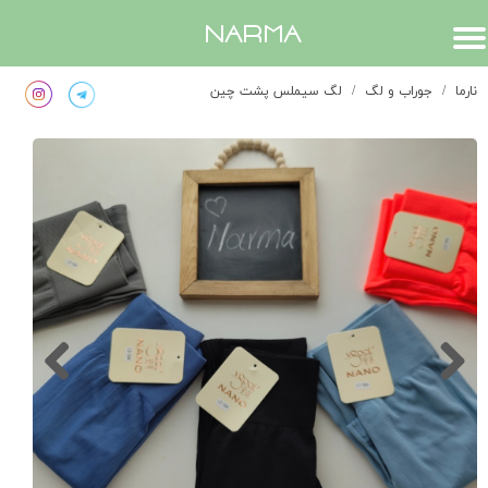
​narma
نارما
جوراب و لگ
لگ سیملس پشت چین