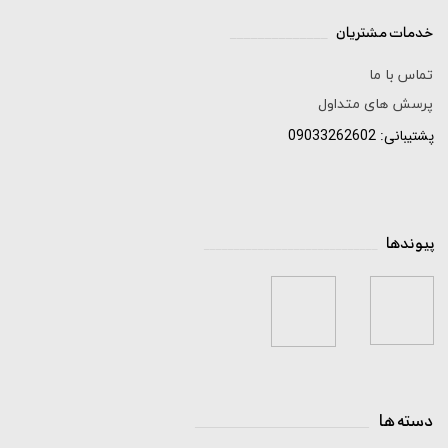
خدمات مشتریان
______________
تماس با ما
پرسش های متداول
پشتیبانی: 09033262602
پیوندها
_____________________________
دسته ها
_____________________________