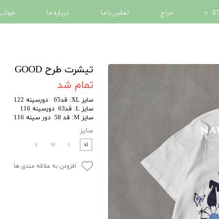
حراج
تماس با ما
درباره ما
جواب 
تیشرت طرح GOOD
تمام شد
سایز XL: قد65 دورسینه 122
سایز L: قد63 دورسینه 116
سایز M: قد 58 دور سینه 116
سایز
S
M
L
xl
افزودن به علاقه مندی ها