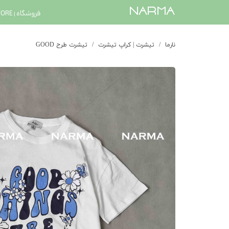
​narma
فروشگاه | STORE
نارما
تیشرت | کراپ تیشرت
تیشرت طرح GOOD