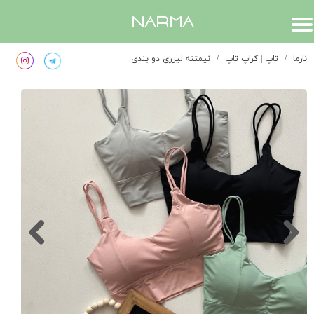
​narma
نارما
تاپ | کراپ تاپ
نیمتنه لیزری دو بندی