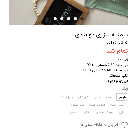
نیمتنه لیزری دو بندی
کد کالا: 00193
تمام شد
قد: 33
دور تنه: 62 کشسانی تا 92
دور سینه: 68 کشسانی تا 100
کاپ متحرک
لیزری و لطیف
رنگ
طوسی
سفید
کرمی
قهوه ای
سبز تیره
سبز روشن
صورتی روشن
سبز فسفری
آبی
صورتی فسفری
مشکی
نخودی
افزودن به علاقه مندی ها