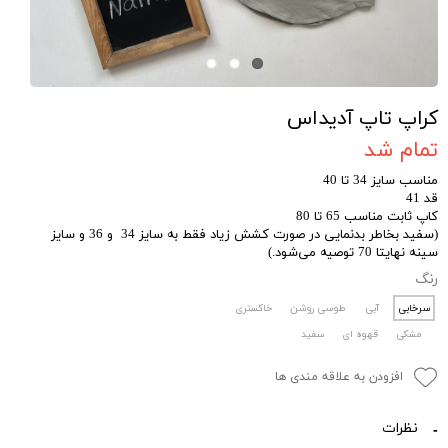
کراپ تاپ آدیداس
تمام شد
مناسب سایز 34 تا 40
قد 41
کاپ ثابت مناسب 65 تا 80
(سفید بخاطر بدنمایی در صورت کشش زیاد فقط به سایز 34 و 36 و سایز
سینه نهایتا 70 توصیه می‌شود.)
رنگ
سرخابی
آبی
طوسی روشن
خاکستری
مشکی
قهوه ای
سفید
افزودن به علاقه مندی ها
نظرات