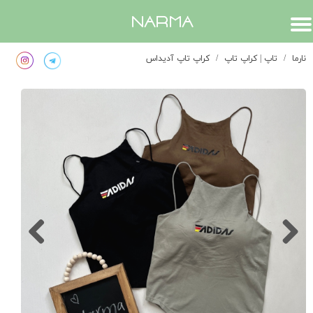
​narma
نارما
تاپ | کراپ تاپ
کراپ تاپ آدیداس