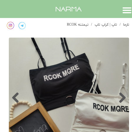
​narma
نارما
تاپ | کراپ تاپ
نیمتنه RCOK