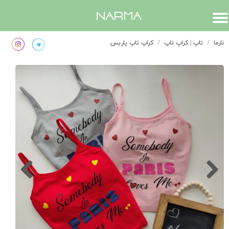
​narma
نارما
تاپ | کراپ تاپ
کراپ تاپ پاریس