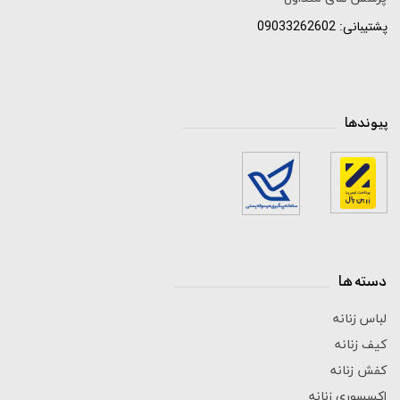
پشتیبانی: 09033262602
پیوندها
_____________________________
دسته ها
_____________________________
لباس زنانه
کیف زنانه
کفش زنانه
اکسسوری زنانه