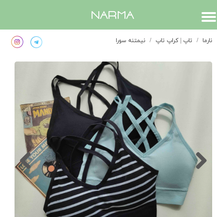
​narma
نارما
تاپ | کراپ تاپ
نیمتنه سورا