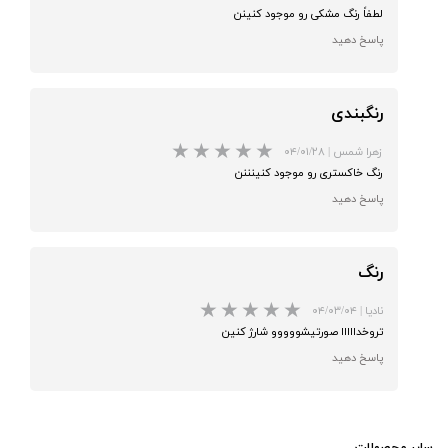
لطفاً رنگ مشکی رو موجود کنینن
پاسخ دهید
رنگبندی
زهرا شمس
|
۰۴/۰۱/۲۸
رنگ خاکستری رو موجود کنینننن
پاسخ دهید
رنگ
نادیا
|
۰۴/۰۳/۰۴
★
★
★
★
★
تروخدااااا صورتیشووووو شارژ کنین
پاسخ دهید
​_______ سایر محصولات