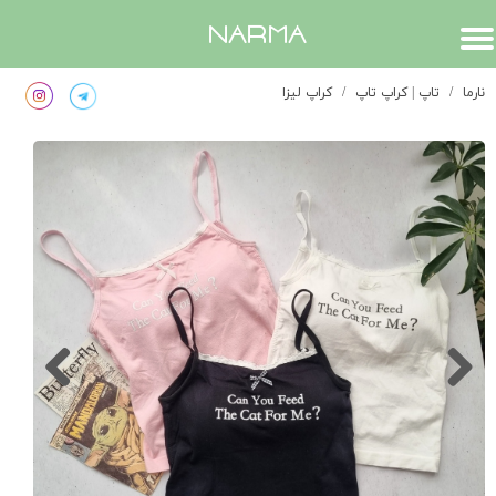
​narma
نارما
تاپ | کراپ تاپ
کراپ لیزا