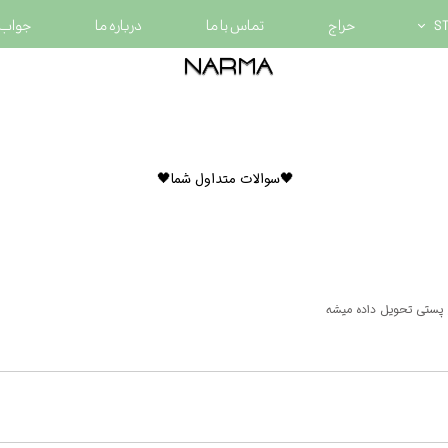
حراج
تماس با ما
درباره ما
جواب 
​narma
​narma
🖤سوالات متداول شما🖤
 پستی تحویل داده میشه