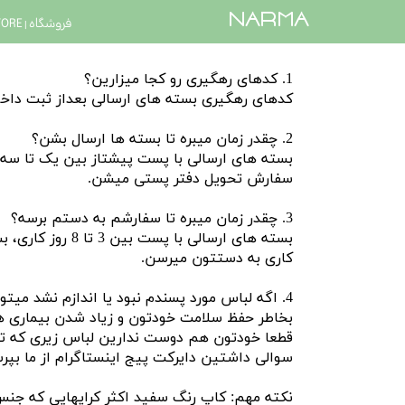
​narma
فروشگاه | STORE
​​1. کدهای رهگیری رو کجا میزارین؟
کدهای رهگیری بسته های ارسالی بعداز ثبت داخل پیج اینستاگرام 
2. چقدر زمان میبره تا بسته ها ارسال بشن؟
سفارش تحویل دفتر پستی میشن.
3. چقدر زمان میبره تا سفارشم به دستم برسه؟
کاری به دستتون میرسن.
4. اگه لباس مورد پسندم نبود یا اندازم نشد میتونم عوضش کنم؟
بخاطر حفظ سلامت خودتون و زیاد شدن بیماری ه
قطعا خودتون هم دوست ندارین لباس زیری که تن م
سوالی داشتین دایرکت پیج اینستاگرام از ما بپر
نکته مهم: کاپ رنگ سفید اکثر کراپهایی که جن