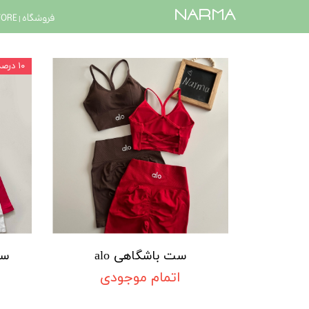
​narma
فروشگاه | STORE
۱۰ درصد
ست باشگاهی alo
ست
اتمام موجودی